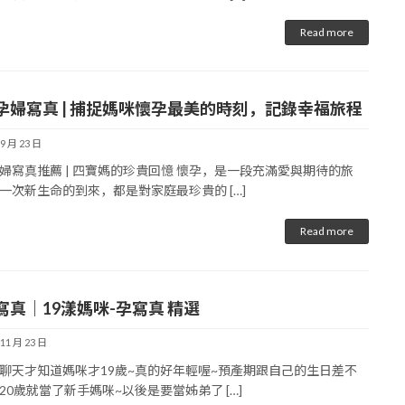
Read more
孕婦寫真 | 捕捉媽咪懷孕最美的時刻，記錄幸福旅程
 9 月 23 日
婦寫真推薦 | 四寶媽的珍貴回憶 懷孕，是一段充滿愛與期待的旅
一次新生命的到來，都是對家庭最珍貴的 […]
Read more
寫真｜19漾媽咪-孕寫真 精選
 11 月 23 日
聊天才知道媽咪才19歲~真的好年輕喔~預產期跟自己的生日差不
20歲就當了新手媽咪~以後是要當姊弟了 […]