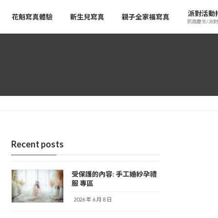
派對活動
花魁寫真體驗
新生兒寫真
親子全家福寫真
抓周慶生/派對
Recent posts
受保護的內容: 手工婚紗孕禮
服 專區
2026 年 6 月 8 日