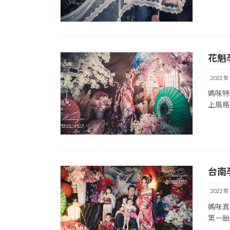
花魁
2022 年
媽咪特
上風格
台南
2022 年
媽咪真
第一胎