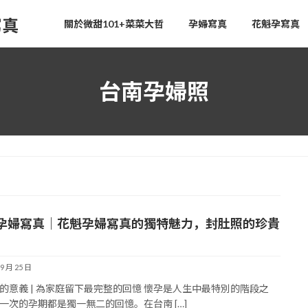
寫真
關於微甜101+菜菜大哲
孕婦寫真
花魁孕寫真
台南孕婦照
孕婦寫真｜花魁孕婦寫真的獨特魅力，封肚照的珍貴
 9 月 25 日
的意義 | 為家庭留下最完整的回憶 懷孕是人生中最特別的階段之
一次的孕期都是獨一無二的回憶。在台南 […]