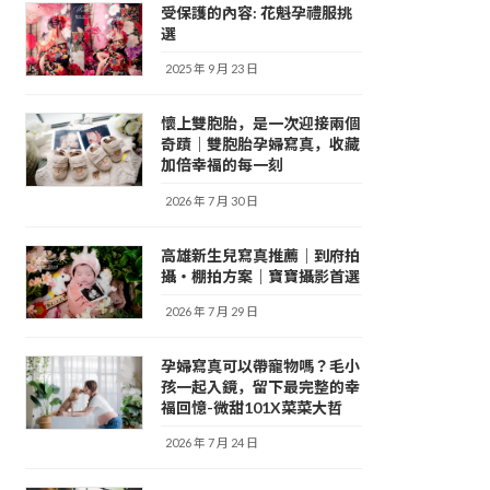
受保護的內容: 花魁孕禮服挑
選
2025 年 9 月 23 日
懷上雙胞胎，是一次迎接兩個
奇蹟｜雙胞胎孕婦寫真，收藏
加倍幸福的每一刻
2026 年 7 月 30 日
高雄新生兒寫真推薦｜到府拍
攝・棚拍方案｜寶寶攝影首選
2026 年 7 月 29 日
孕婦寫真可以帶寵物嗎？毛小
孩一起入鏡，留下最完整的幸
福回憶-微甜101X菜菜大哲
2026 年 7 月 24 日