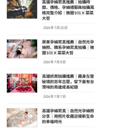
高雄孕婦寫真推薦｜拍攝時
間、價格、孕婦禮服與拍攝風
格完整介紹｜微甜101 X 菜菜
大哲
2026 年 7 月 22 日
屏東孕婦寫真推薦｜自然光孕
婦照、韓系孕婦寫真拍攝｜微
甜101 X 菜菜大哲
2026 年 7 月 8 日
高雄抓周拍攝推薦｜藏身左營
秘境的百年古厝，留下最有台
灣味的周歲成長紀錄
2026 年 7 月 7 日
高雄孕婦寫真｜自然光孕婦照
分享｜用照片收藏迎接新生命
的幸福時光