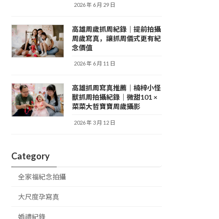
2026 年 6 月 29 日
高雄周歲抓周紀錄｜提前拍攝
周歲寫真，讓抓周儀式更有紀
念價值
2026 年 6 月 11 日
高雄抓周寫真推薦｜楠梓小怪
獸抓周拍攝紀錄｜微甜101 ×
菜菜大哲寶寶周歲攝影
2026 年 3 月 12 日
Category
全家福紀念拍攝
大尺度孕寫真
婚禮紀錄