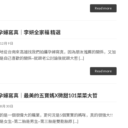
Read more
孕婦寫真｜李妍全家福 精選
 12 月 9 日
地從台南來高雄找我們拍攝孕婦寫真，因為朋友推薦的關係，又加
是自己喜歡的關係~就跟老公討論後就跟大哲 […]
Read more
孕婦寫真｜最美的五寶媽X微甜101菜菜大哲
 8 月 30 日
的是一個很偉大的職業，更何況是5個寶寶的媽咪，真的很強大!!
是女生~第二胎是男生~第三胎是雙胞胎原 […]