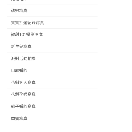
孕婦寫真
寶寶抓週紀錄寫真
微甜101攝影團隊
新生兒寫真
派對活動拍攝
自助婚紗
花魁個人寫真
花魁孕婦寫真
親子婚紗寫真
閨蜜寫真