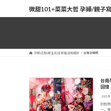
Skip
Skip
to
to
微甜101+菜菜大哲 孕婦/親子
the
the
content
Navigation
孕婦|花魁|新生兒|全家福|自助婚紗
台南孕婦照
台南
回憶
2025 年
封肚照
一，每