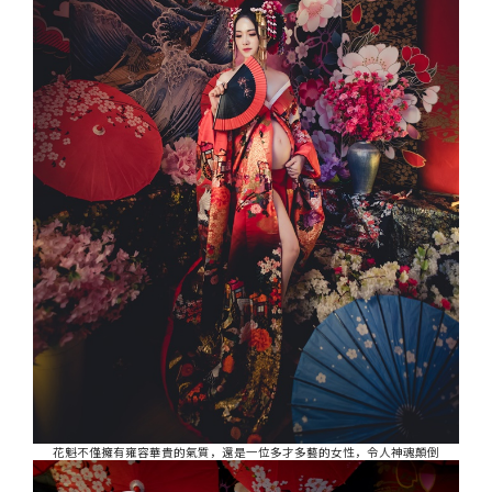
花魁不僅擁有雍容華貴的氣質，還是一位多才多藝的女性，令人神魂顛倒