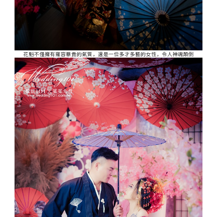
花魁不僅擁有雍容華貴的氣質，還是一位多才多藝的女性，令人神魂顛倒