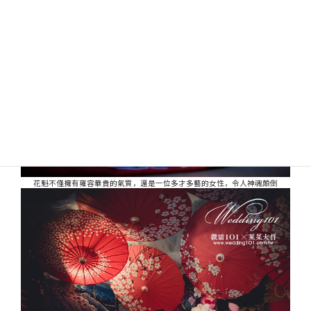
花魁不僅擁有雍容華貴的氣質，還是一位多才多藝的女性，令人神魂顛倒